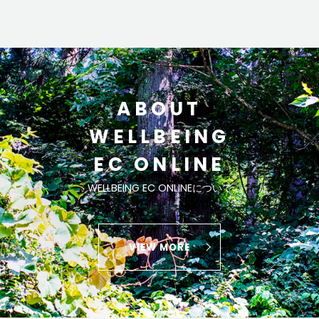
ABOUT
WELLBEING
EC ONLINE
WELLBEING EC ONLINEについて
VIEW MORE