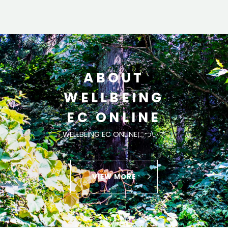
ABOUT
WELLBEING
EC ONLINE
WELLBEING EC ONLINEについて
VIEW MORE