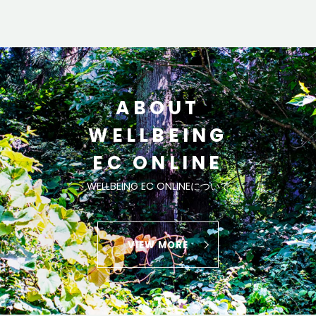
ABOUT
WELLBEING
EC ONLINE
WELLBEING EC ONLINEについて
VIEW MORE