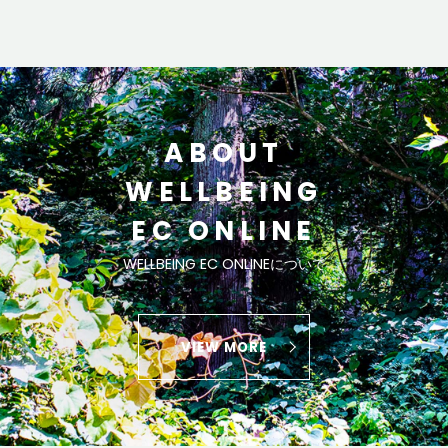
ABOUT
WELLBEING
EC ONLINE
WELLBEING EC ONLINEについて
VIEW MORE