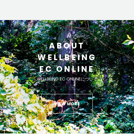
ABOUT
WELLBEING
EC ONLINE
WELLBEING EC ONLINEについて
VIEW MORE