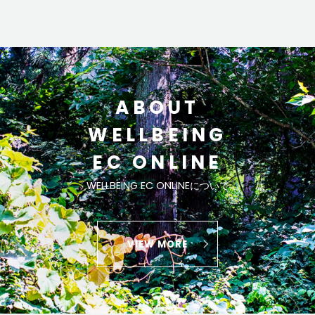
ABOUT
WELLBEING
EC ONLINE
WELLBEING EC ONLINEについて
VIEW MORE