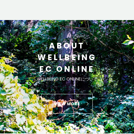
ABOUT
WELLBEING
EC ONLINE
WELLBEING EC ONLINEについて
VIEW MORE