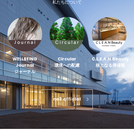
私たちについて
WELLBEING
Circular
C.L.E.A.N.Beauty
Journal
環境への配慮
核となる価値観
ジャーナル
no3 official