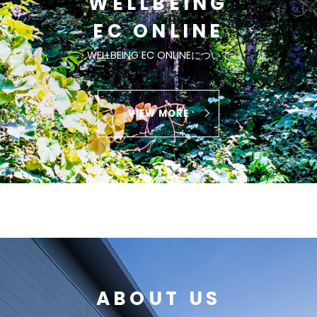
WELLBEING
EC ONLINE
WELLBEING EC ONLINEについて
VIEW MORE
ABOUT US