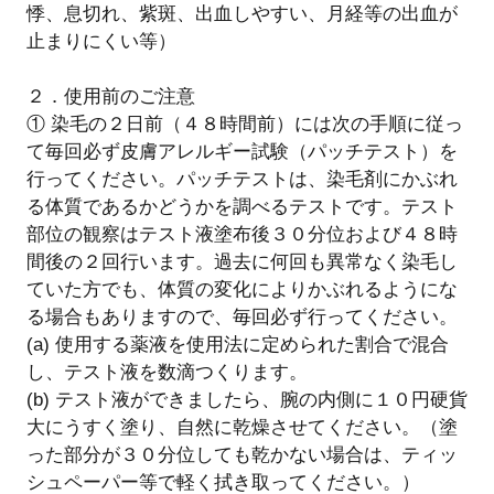
悸、息切れ、紫斑、出血しやすい、月経等の出血が
止まりにくい等）
２．使用前のご注意
① 染毛の２日前（４８時間前）には次の手順に従っ
て毎回必ず皮膚アレルギー試験（パッチテスト）を
行ってください。パッチテストは、染毛剤にかぶれ
る体質であるかどうかを調べるテストです。テスト
部位の観察はテスト液塗布後３０分位および４８時
間後の２回行います。過去に何回も異常なく染毛し
ていた方でも、体質の変化によりかぶれるようにな
る場合もありますので、毎回必ず行ってください。
(a) 使用する薬液を使用法に定められた割合で混合
し、テスト液を数滴つくります。
(b) テスト液ができましたら、腕の内側に１０円硬貨
大にうすく塗り、自然に乾燥させてください。（塗
った部分が３０分位しても乾かない場合は、ティッ
シュペーパー等で軽く拭き取ってください。）