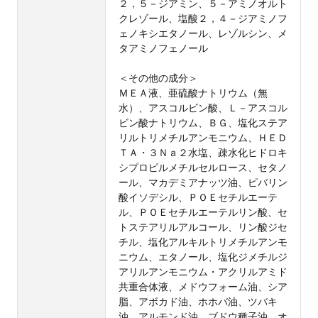
２，５－ジアミン、５－アミノオルト
クレゾール、塩酸２，４－ジアミノフ
ェノキシエタノール、レゾルシン、メ
タアミノフェノール
＜その他の成分＞
ＭＥＡ液、亜硫酸ナトリウム（無
水）、アスコルビン酸、Ｌ－アスコル
ビン酸ナトリウム、ＢＧ、塩化ステア
リルトリメチルアンモニウム、ＨＥＤ
ＴＡ・３Ｎａ２水塩、疎水化ヒドロキ
シプロピルメチルセルロース、セタノ
ール、マカデミアナッツ油、ピバリン
酸イソデシル、ＰＯＥセチルエーテ
ル、ＰＯＥセチルエーテルリン酸、セ
トステアリルアルコール、リン酸ジセ
チル、塩化アルキルトリメチルアンモ
ニウム、エタノール、塩化ジメチルジ
アリルアンモニウム・アクリルアミド
共重合体液、メドウフォーム油、シア
脂、アボカド油、ホホバ油、ツバキ
油、アルモンド油、ブドウ種子油、オ