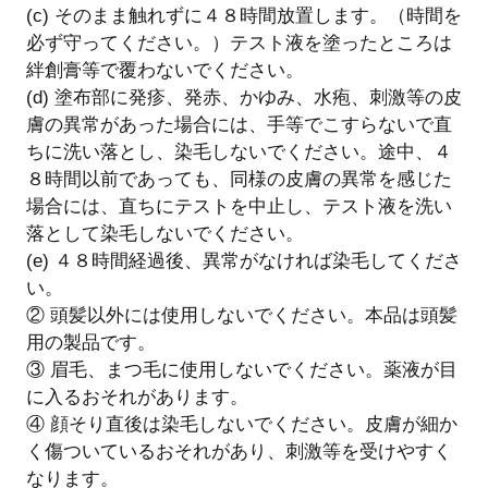
(c) そのまま触れずに４８時間放置します。（時間を
必ず守ってください。）テスト液を塗ったところは
絆創膏等で覆わないでください。
(d) 塗布部に発疹、発赤、かゆみ、水疱、刺激等の皮
膚の異常があった場合には、手等でこすらないで直
ちに洗い落とし、染毛しないでください。途中、４
８時間以前であっても、同様の皮膚の異常を感じた
場合には、直ちにテストを中止し、テスト液を洗い
落として染毛しないでください。
(e) ４８時間経過後、異常がなければ染毛してくださ
い。
② 頭髪以外には使用しないでください。本品は頭髪
用の製品です。
③ 眉毛、まつ毛に使用しないでください。薬液が目
に入るおそれがあります。
④ 顔そり直後は染毛しないでください。皮膚が細か
く傷ついているおそれがあり、刺激等を受けやすく
なります。