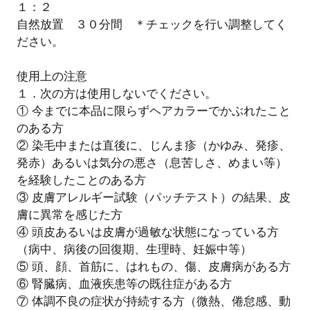
１：２
自然放置 ３０分間 ＊チェックを行い調整してく
ださい。
使用上の注意
１．次の方は使用しないでください。
① 今までに本品に限らずヘアカラーでかぶれたこと
のある方
② 染毛中または直後に、じんま疹（かゆみ、発疹、
発赤）あるいは気分の悪さ（息苦しさ、めまい等）
を経験したことのある方
③ 皮膚アレルギー試験（パッチテスト）の結果、皮
膚に異常を感じた方
④ 頭皮あるいは皮膚が過敏な状態になっている方
（病中、病後の回復期、生理時、妊娠中等）
⑤ 頭、顔、首筋に、はれもの、傷、皮膚病がある方
⑥ 腎臓病、血液疾患等の既往症がある方
⑦ 体調不良の症状が持続する方（微熱、倦怠感、動