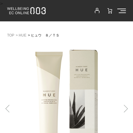
>
>
HUE
>
ヒュウ ８／ＴＳ