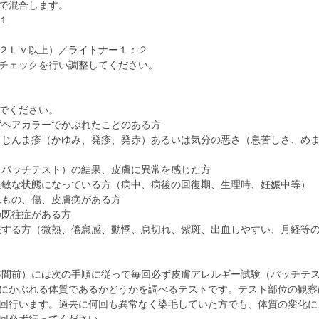
で混合します。
１
２Ｌｖ以上）／ライトナー１：２
チェックを行い調整してください。
でください。
ずヘアカラーでかぶれたことのある方
、じんま疹（かゆみ、発疹、発赤）あるいは気分の悪さ（息苦しさ、め
（パッチテスト）の結果、皮膚に異常を感じた方
過敏な状態になっている方（病中、病後の回復期、生理時、妊娠中等）
れもの、傷、皮膚病がある方
の既往症がある方
続する方（微熱、倦怠感、動悸、息切れ、紫斑、出血しやすい、月経等
時間前）には次の手順に従って毎回必ず皮膚アレルギー試験（パッチテ
にかぶれる体質であるかどうかを調べるテストです。テスト部位の観察
回行います。過去に何回も異常なく染毛していた方でも、体質の変化に
回必ず行ってください。