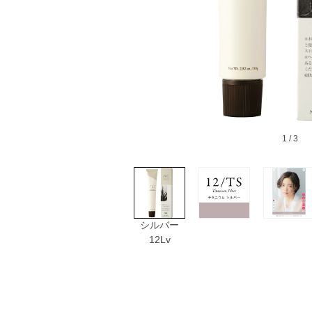
1
/ 3
シルバー
12Lv