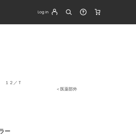
Log in
ウ １２／Ｔ
医薬部外
ラー