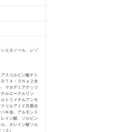
キシエタノール、レゾ
－アスコルビン酸ナト
ＥＤＴＡ・３Ｎａ２水
ル、マカデミアナッツ
セチルエーテルリン
キルトリメチルアンモ
アクリルアミド共重合
ツバキ油、アルモンド
オレイン酸、ソルビン
テル、オレイン酸ソル
末（２）