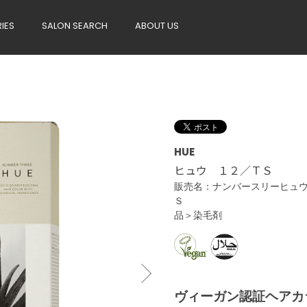
RIES
SALON SEARCH
ABOUT US
HUE
ヒュウ １２／ＴＳ
販売名：ナンバースリーヒュ
Ｓ ＜
品＞染毛剤
ヴィーガン認証ヘアカ