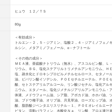
ヒュウ １２／ＴＳ
80g
＜有効成分＞
トルエン－２，５－ジアミン、塩酸２，４－ジアミノフェノ
ルシン、メタアミノフェノール、α－ナフトール
＜その他の成分＞
ＭＥＡ液、亜硫酸ナトリウム（無水）、アスコルビン酸、Ｌ
リウム、ＢＧ、塩化ステアリルトリメチルアンモニウム、Ｈ
塩、疎水化ヒドロキシプロピルメチルセルロース、セタノー
油、ピバリン酸イソデシル、ＰＯＥセチルエーテル、ＰＯＥ
酸、セトステアリルアルコール、リン酸ジセチル、塩化アル
ニウム、エタノール、塩化ジメチルジアリルアンモニウム・
体液、メドウフォーム油、シア脂、アボカド油、ホホバ油、
油、ブドウ種子油、オリブ油、月見草油、ローズヒップ油、
酸、脂肪酸ジペンタエリスリチル－１、ＰＯＥオレイルエー
ビタン、流動パラフィン、水酸化Ｎａ、リン酸、アロエ液汁