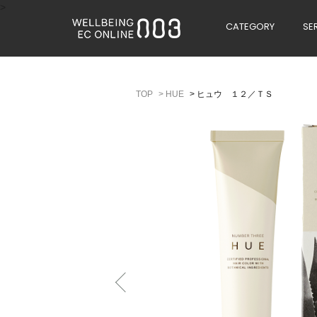
>
CATEGORY
SE
>
HUE
>
ヒュウ １２／ＴＳ