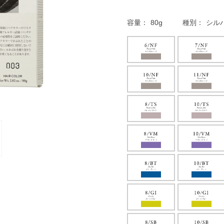
容量
80g
種別
シルバ