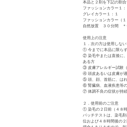
本品と２剤を下記の割合
ファッションカラー１：
グレイカラー１：１
ファッションカラー（１
自然放置 ３０分間 ＊
使用上の注意
１．次の方は使用しない
① 今までに本品に限ら
② 染毛中または直後に
ある方
③ 皮膚アレルギー試験
④ 頭皮あるいは皮膚が
⑤ 頭、顔、首筋に、は
⑥ 腎臓病、血液疾患等
⑦ 体調不良の症状が持
２．使用前のご注意
① 染毛の２日前（４８
パッチテストは、染毛剤
位および４８時間後の２
場合もありますので、毎