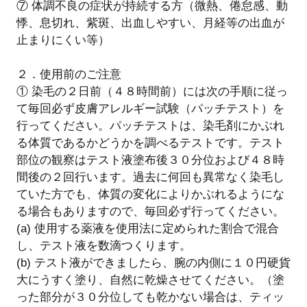
⑦ 体調不良の症状が持続する方（微熱、倦怠感、動
悸、息切れ、紫斑、出血しやすい、月経等の出血が
止まりにくい等）
２．使用前のご注意
① 染毛の２日前（４８時間前）には次の手順に従っ
て毎回必ず皮膚アレルギー試験（パッチテスト）を
行ってください。パッチテストは、染毛剤にかぶれ
る体質であるかどうかを調べるテストです。テスト
部位の観察はテスト液塗布後３０分位および４８時
間後の２回行います。過去に何回も異常なく染毛し
ていた方でも、体質の変化によりかぶれるようにな
る場合もありますので、毎回必ず行ってください。
(a) 使用する薬液を使用法に定められた割合で混合
し、テスト液を数滴つくります。
(b) テスト液ができましたら、腕の内側に１０円硬貨
大にうすく塗り、自然に乾燥させてください。（塗
った部分が３０分位しても乾かない場合は、ティッ