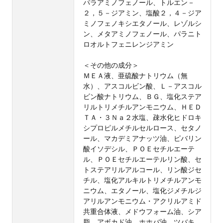
パラアミノフェノール、トルエン－
２，５－ジアミン、塩酸２，４－ジア
ミノフェノキシエタノール、レゾルシ
ン、メタアミノフェノール、パラニト
ロオルトフェニレンジアミン
＜その他の成分＞
ＭＥＡ液、亜硫酸ナトリウム（無
水）、アスコルビン酸、Ｌ－アスコル
ビン酸ナトリウム、ＢＧ、塩化ステア
リルトリメチルアンモニウム、ＨＥＤ
ＴＡ・３Ｎａ２水塩、疎水化ヒドロキ
シプロピルメチルセルロース、セタノ
ール、マカデミアナッツ油、ピバリン
酸イソデシル、ＰＯＥセチルエーテ
ル、ＰＯＥセチルエーテルリン酸、セ
トステアリルアルコール、リン酸ジセ
チル、塩化アルキルトリメチルアンモ
ニウム、エタノール、塩化ジメチルジ
アリルアンモニウム・アクリルアミド
共重合体液、メドウフォーム油、シア
脂、アボカド油、ホホバ油、ツバキ