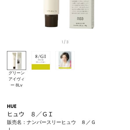
1
/ 3
グリーン
アイヴィ
ー 8Lv
HUE
ヒュウ ８／ＧＩ
販売名：ナンバースリーヒュウ ８／Ｇ