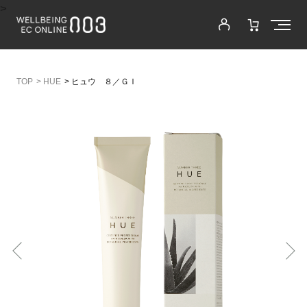
>
>
HUE
>
ヒュウ ８／ＧＩ