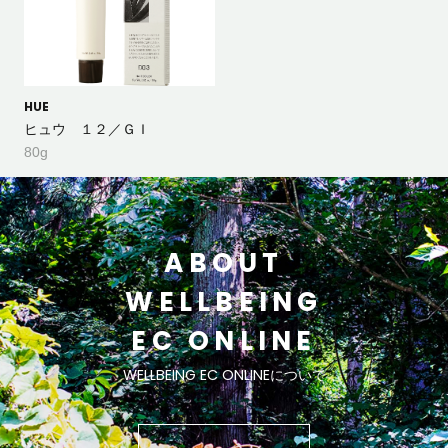
HUE
ヒュウ １２／ＧＩ
80g
ABOUT
WELLBEING
EC ONLINE
WELLBEING EC ONLINEについて