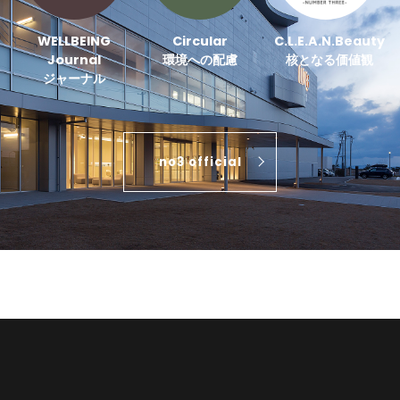
WELLBEING
Circular
C.L.E.A.N.Beauty
Journal
環境への配慮
核となる価値観
ジャーナル
no3 official