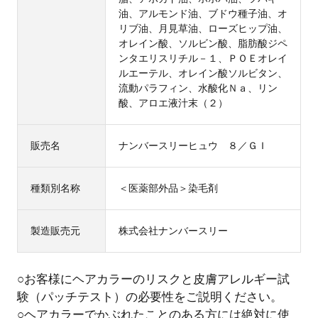
油、アルモンド油、ブドウ種子油、オ
リブ油、月見草油、ローズヒップ油、
オレイン酸、ソルビン酸、脂肪酸ジペ
ンタエリスリチル－１、ＰＯＥオレイ
ルエーテル、オレイン酸ソルビタン、
流動パラフィン、水酸化Ｎａ、リン
酸、アロエ液汁末（２）
販売名
ナンバースリーヒュウ ８／ＧＩ
種類別名称
＜医薬部外品＞染毛剤
製造販売元
株式会社ナンバースリー
○お客様にヘアカラーのリスクと皮膚アレルギー試
験（パッチテスト）の必要性をご説明ください。
○ヘアカラーでかぶれたことのある方には絶対に使