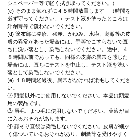
シュペーパー等で軽く拭き取ってください。）
(c) そのまま触れずに４８時間放置します。（時間を
必ず守ってください。）テスト液を塗ったところは
絆創膏等で覆わないでください。
(d) 塗布部に発疹、発赤、かゆみ、水疱、刺激等の皮
膚の異常があった場合には、手等でこすらないで直
ちに洗い落とし、染毛しないでください。途中、４
８時間以前であっても、同様の皮膚の異常を感じた
場合には、直ちにテストを中止し、テスト液を洗い
落として染毛しないでください。
(e) ４８時間経過後、異常がなければ染毛してくださ
い。
② 頭髪以外には使用しないでください。本品は頭髪
用の製品です。
③ 眉毛、まつ毛に使用しないでください。薬液が目
に入るおそれがあります。
④ 顔そり直後は染毛しないでください。皮膚が細か
く傷ついているおそれがあり、刺激等を受けやすく