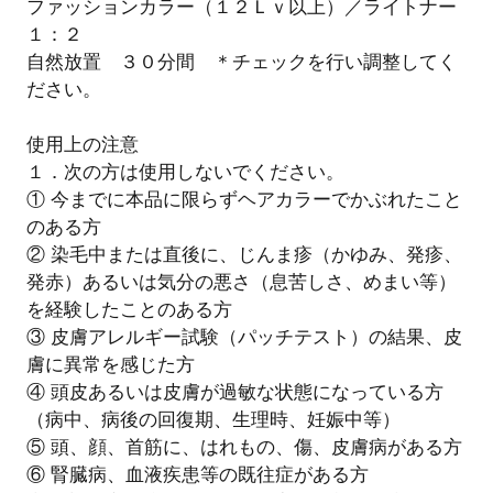
ファッションカラー（１２Ｌｖ以上）／ライトナー
１：２
自然放置 ３０分間 ＊チェックを行い調整してく
ださい。
使用上の注意
１．次の方は使用しないでください。
① 今までに本品に限らずヘアカラーでかぶれたこと
のある方
② 染毛中または直後に、じんま疹（かゆみ、発疹、
発赤）あるいは気分の悪さ（息苦しさ、めまい等）
を経験したことのある方
③ 皮膚アレルギー試験（パッチテスト）の結果、皮
膚に異常を感じた方
④ 頭皮あるいは皮膚が過敏な状態になっている方
（病中、病後の回復期、生理時、妊娠中等）
⑤ 頭、顔、首筋に、はれもの、傷、皮膚病がある方
⑥ 腎臓病、血液疾患等の既往症がある方