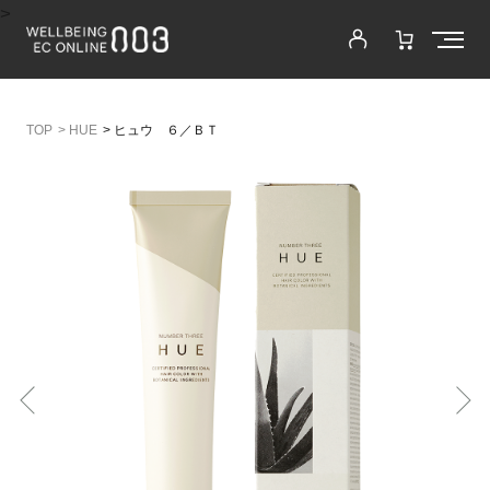
>
>
HUE
>
ヒュウ ６／ＢＴ