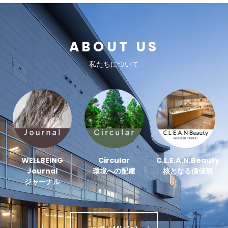
ABOUT US
私たちについて
WELLBEING
Circular
C.L.E.A.N.Beauty
Journal
環境への配慮
核となる価値観
ジャーナル