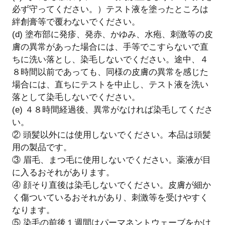
必ず守ってください。）テスト液を塗ったところは
絆創膏等で覆わないでください。
(d) 塗布部に発疹、発赤、かゆみ、水疱、刺激等の皮
膚の異常があった場合には、手等でこすらないで直
ちに洗い落とし、染毛しないでください。途中、４
８時間以前であっても、同様の皮膚の異常を感じた
場合には、直ちにテストを中止し、テスト液を洗い
落として染毛しないでください。
(e) ４８時間経過後、異常がなければ染毛してくださ
い。
② 頭髪以外には使用しないでください。本品は頭髪
用の製品です。
③ 眉毛、まつ毛に使用しないでください。薬液が目
に入るおそれがあります。
④ 顔そり直後は染毛しないでください。皮膚が細か
く傷ついているおそれがあり、刺激等を受けやすく
なります。
⑤ 染毛の前後１週間はパーマネントウェーブをかけ