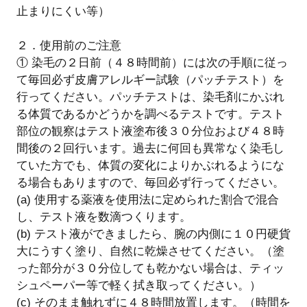
止まりにくい等）
２．使用前のご注意
① 染毛の２日前（４８時間前）には次の手順に従っ
て毎回必ず皮膚アレルギー試験（パッチテスト）を
行ってください。パッチテストは、染毛剤にかぶれ
る体質であるかどうかを調べるテストです。テスト
部位の観察はテスト液塗布後３０分位および４８時
間後の２回行います。過去に何回も異常なく染毛し
ていた方でも、体質の変化によりかぶれるようにな
る場合もありますので、毎回必ず行ってください。
(a) 使用する薬液を使用法に定められた割合で混合
し、テスト液を数滴つくります。
(b) テスト液ができましたら、腕の内側に１０円硬貨
大にうすく塗り、自然に乾燥させてください。（塗
った部分が３０分位しても乾かない場合は、ティッ
シュペーパー等で軽く拭き取ってください。）
(c) そのまま触れずに４８時間放置します。（時間を