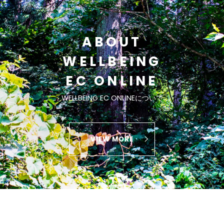
ABOUT
WELLBEING
EC ONLINE
WELLBEING EC ONLINEについて
VIEW MORE