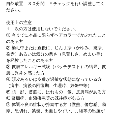
自然放置 ３０分間 ＊チェックを行い調整してく
ださい。
使用上の注意
１．次の方は使用しないでください。
① 今までに本品に限らずヘアカラーでかぶれたこと
のある方
② 染毛中または直後に、じんま疹（かゆみ、発疹、
発赤）あるいは気分の悪さ（息苦しさ、めまい等）
を経験したことのある方
③ 皮膚アレルギー試験（パッチテスト）の結果、皮
膚に異常を感じた方
④ 頭皮あるいは皮膚が過敏な状態になっている方
（病中、病後の回復期、生理時、妊娠中等）
⑤ 頭、顔、首筋に、はれもの、傷、皮膚病がある方
⑥ 腎臓病、血液疾患等の既往症がある方
⑦ 体調不良の症状が持続する方（微熱、倦怠感、動
悸、息切れ、紫斑、出血しやすい、月経等の出血が