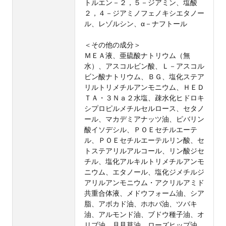
トルエン－２，５－ジアミン、塩酸
２，４－ジアミノフェノキシエタノー
ル、レゾルシン、α－ナフトール
＜その他の成分＞
ＭＥＡ液、亜硫酸ナトリウム（無
水）、アスコルビン酸、Ｌ－アスコル
ビン酸ナトリウム、ＢＧ、塩化ステア
リルトリメチルアンモニウム、ＨＥＤ
ＴＡ・３Ｎａ２水塩、疎水化ヒドロキ
シプロピルメチルセルロース、セタノ
ール、マカデミアナッツ油、ピバリン
酸イソデシル、ＰＯＥセチルエーテ
ル、ＰＯＥセチルエーテルリン酸、セ
トステアリルアルコール、リン酸ジセ
チル、塩化アルキルトリメチルアンモ
ニウム、エタノール、塩化ジメチルジ
アリルアンモニウム・アクリルアミド
共重合体液、メドウフォーム油、シア
脂、アボカド油、ホホバ油、ツバキ
油、アルモンド油、ブドウ種子油、オ
リブ油、月見草油、ローズヒップ油、