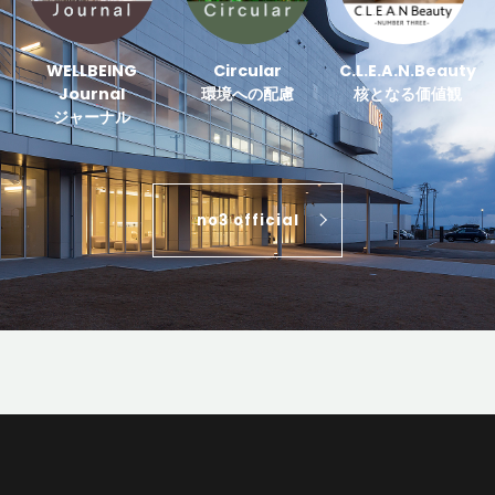
WELLBEING
Circular
C.L.E.A.N.Beauty
Journal
環境への配慮
核となる価値観
ジャーナル
no3 official