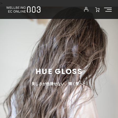
>
HUE GLOSS
美しさが色褪せない、輝く髪へ。