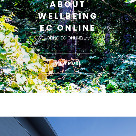
ABOUT
WELLBEING
EC ONLINE
WELLBEING EC ONLINEについて
VIEW MORE