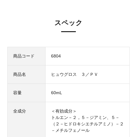
スペック
商品コード
6804
商品名
ヒュウグロス ３／ＰＶ
容量
60mL
全成分
＜有効成分＞
トルエン－２，５－ジアミン、５－
（２－ヒドロキシエチルアミノ）－２
－メチルフェノール