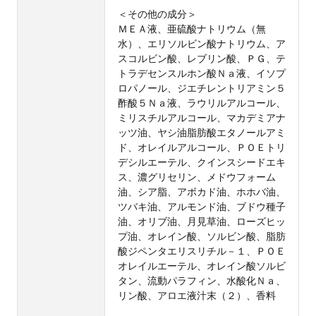
＜その他の成分＞
ＭＥＡ液、亜硫酸ナトリウム（無
水）、エリソルビン酸ナトリウム、ア
スコルビン酸、レブリン酸、ＰＧ、テ
トラデセンスルホン酸Ｎａ液、イソプ
ロパノール、ジエチレントリアミン５
酢酸５Ｎａ液、ラウリルアルコール、
ミリスチルアルコール、マカデミアナ
ッツ油、ヤシ油脂肪酸エタノールアミ
ド、オレイルアルコール、ＰＯＥトリ
デシルエーテル、クインスシードエキ
ス、濃グリセリン、メドウフォーム
油、シア脂、アボカド油、ホホバ油、
ツバキ油、アルモンド油、ブドウ種子
油、オリブ油、月見草油、ローズヒッ
プ油、オレイン酸、ソルビン酸、脂肪
酸ジペンタエリスリチル－１、ＰＯＥ
オレイルエーテル、オレイン酸ソルビ
タン、流動パラフィン、水酸化Ｎａ、
リン酸、アロエ液汁末（２）、香料