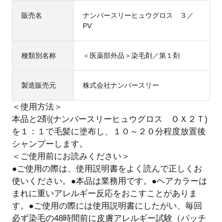
販売名
ナンバースリーヒュウグロス ３／
PV
種類別名称
＜医薬部外品＞染毛剤／第１剤
製造販売元
株式会社ナンバースリー
＜使用方法＞
本品と2剤(ナンバースリーヒュウグロス ＯＸ２Ｔ)
を１：１で毛髪に塗布し、１０～２０分程度放置後
シャンプーします。
＜ご使用前にお読みください＞
●ご使用の際は、使用説明書をよく読んで正しくお
使いください。●本品は業務用です。●ヘアカラーは
まれに重いアレルギー反応をおこすことがありま
す。●ご使用の際には使用説明書にしたがい、毎回
必ず染毛の48時間前に皮膚アレルギー試験（パッチ