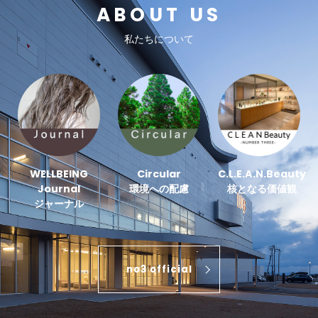
ABOUT US
私たちについて
WELLBEING
Circular
C.L.E.A.N.Beauty
Journal
環境への配慮
核となる価値観
ジャーナル
no3 official