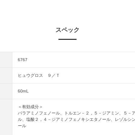
スペック
6767
ヒュウグロス ９／Ｔ
60mL
＜有効成分＞
パラアミノフェノール、トルエン－２，５－ジアミン、５－
ル、塩酸２，４－ジアミノフェノキシエタノール、レゾルシ
ール