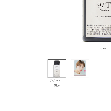
1
/ 2
シルバー
9Lv