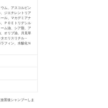
リウム、アスコルビン
ル、ジエチレントリア
コール、マカデミアナ
ル、ＰＯＥトリデシル
ォーム油、シア脂、ア
油、オリブ油、月見草
ンタエリスリチル－
パラフィン、水酸化Ｎ
度放置後シャンプーしま