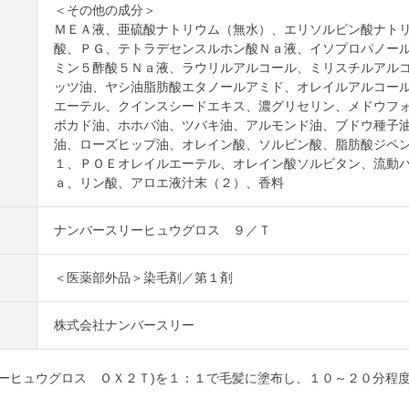
＜その他の成分＞
ＭＥＡ液、亜硫酸ナトリウム（無水）、エリソルビン酸ナト
酸、ＰＧ、テトラデセンスルホン酸Ｎａ液、イソプロパノー
ミン５酢酸５Ｎａ液、ラウリルアルコール、ミリスチルアル
ッツ油、ヤシ油脂肪酸エタノールアミド、オレイルアルコー
エーテル、クインスシードエキス、濃グリセリン、メドウフ
ボカド油、ホホバ油、ツバキ油、アルモンド油、ブドウ種子
油、ローズヒップ油、オレイン酸、ソルビン酸、脂肪酸ジペ
１、ＰＯＥオレイルエーテル、オレイン酸ソルビタン、流動
ａ、リン酸、アロエ液汁末（２）、香料
ナンバースリーヒュウグロス ９／Ｔ
＜医薬部外品＞染毛剤／第１剤
株式会社ナンバースリー
リーヒュウグロス ＯＸ２Ｔ)を１：１で毛髪に塗布し、１０～２０分程