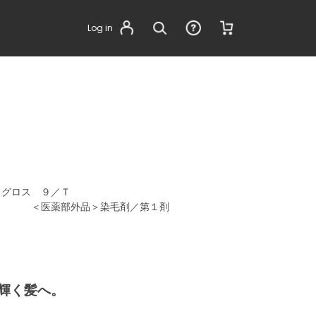
Log in
ュウグロス ９／Ｔ
＞染毛剤／第１剤
輝く髪へ。