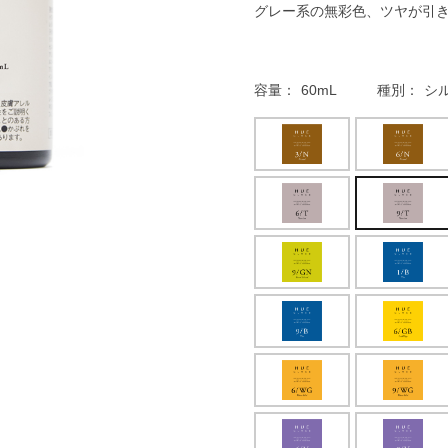
グレー系の無彩色、ツヤが引
容量
60mL
種別
シル