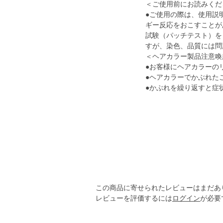
＜ご使用前にお読みくだ
●ご使用の際は、使用説
ギー反応をおこすことが
試験（パッチテスト）を
すが、染色、品質には問
＜ヘアカラー製品注意喚
●お客様にヘアカラーの
●ヘアカラーでかぶれた
●かぶれを繰り返すと症
この商品に寄せられたレビューはまだあ
レビューを評価するには
ログイン
が必要