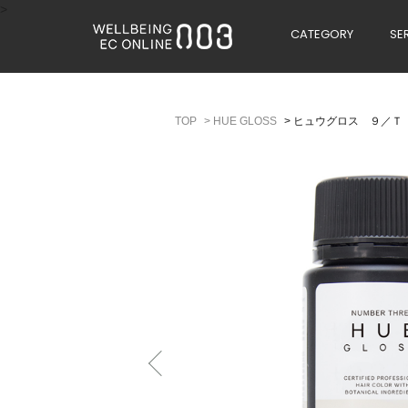
>
CATEGORY
SE
>
HUE GLOSS
>
ヒュウグロス ９／Ｔ