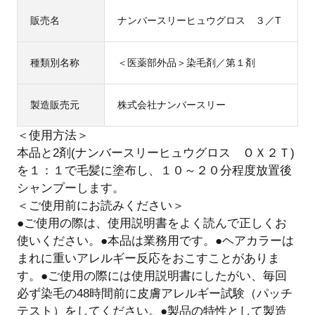
販売名
ナンバースリーヒュウグロス ３／T
種類別名称
＜医薬部外品＞染毛剤／第１剤
製造販売元
株式会社ナンバースリー
＜使用方法＞
本品と2剤(ナンバースリーヒュウグロス ＯＸ２Ｔ)
を１：１で毛髪に塗布し、１０～２０分程度放置後
シャンプーします。
＜ご使用前にお読みください＞
●ご使用の際は、使用説明書をよく読んで正しくお
使いください。●本品は業務用です。●ヘアカラーは
まれに重いアレルギー反応をおこすことがありま
す。●ご使用の際には使用説明書にしたがい、毎回
必ず染毛の48時間前に皮膚アレルギー試験（パッチ
テスト）をしてください。●製品の特性として製造