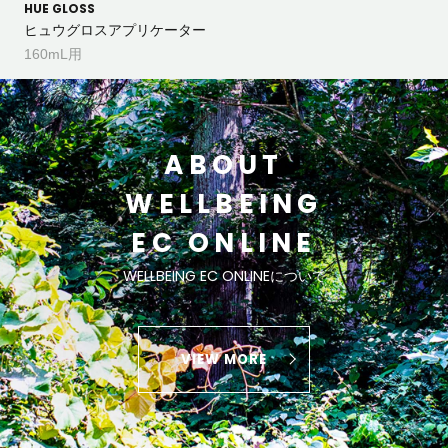
HUE GLOSS
ヒュウグロスアプリケーター
160mL用
ABOUT
WELLBEING
EC ONLINE
WELLBEING EC ONLINEについて
VIEW MORE