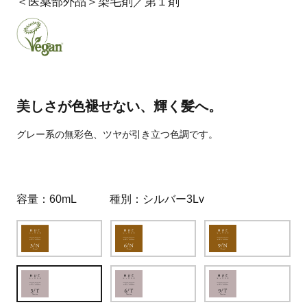
＜医薬部外品＞染毛剤／第１剤
美しさが色褪せない、輝く髪へ。
グレー系の無彩色、ツヤが引き立つ色調です。
容量
60mL
種別
シルバー3Lv