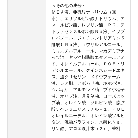
＜その他の成分＞
ＭＥＡ液、亜硫酸ナトリウム（無
水）、エリソルビン酸ナトリウム、ア
スコルビン酸、レブリン酸、ＰＧ、テ
トラデセンスルホン酸Ｎａ液、イソプ
ロパノール、ジエチレントリアミン５
酢酸５Ｎａ液、ラウリルアルコール、
ミリスチルアルコール、マカデミアナ
ッツ油、ヤシ油脂肪酸エタノールアミ
ド、オレイルアルコール、ＰＯＥトリ
デシルエーテル、クインスシードエキ
ス、濃グリセリン、メドウフォーム
油、シア脂、アボカド油、ホホバ油、
ツバキ油、アルモンド油、ブドウ種子
油、オリブ油、月見草油、ローズヒッ
プ油、オレイン酸、ソルビン酸、脂肪
酸ジペンタエリスリチル－１、ＰＯＥ
オレイルエーテル、オレイン酸ソルビ
タン、流動パラフィン、水酸化Ｎａ、
リン酸、アロエ液汁末（２）、香料