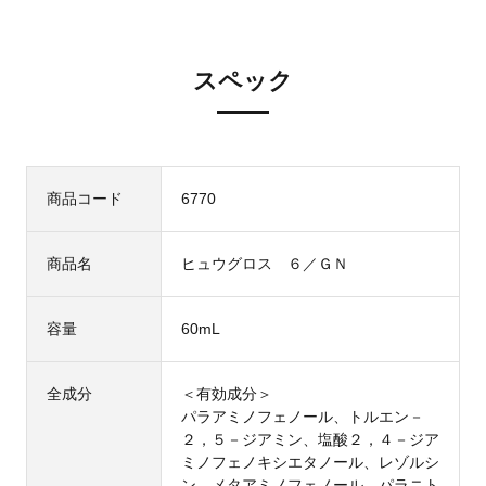
スペック
商品コード
6770
商品名
ヒュウグロス ６／ＧＮ
容量
60mL
全成分
＜有効成分＞
パラアミノフェノール、トルエン－
２，５－ジアミン、塩酸２，４－ジア
ミノフェノキシエタノール、レゾルシ
ン、メタアミノフェノール、パラニト