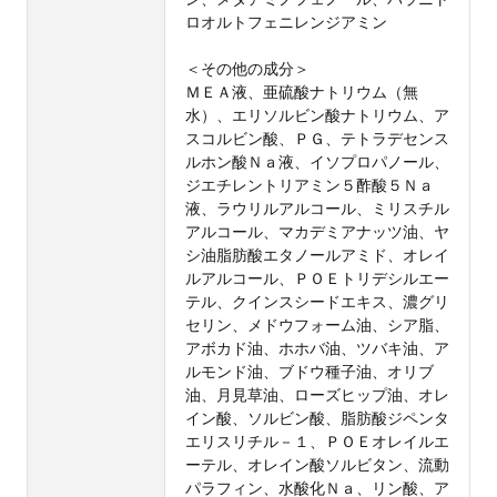
ロオルトフェニレンジアミン
＜その他の成分＞
ＭＥＡ液、亜硫酸ナトリウム（無
水）、エリソルビン酸ナトリウム、ア
スコルビン酸、ＰＧ、テトラデセンス
ルホン酸Ｎａ液、イソプロパノール、
ジエチレントリアミン５酢酸５Ｎａ
液、ラウリルアルコール、ミリスチル
アルコール、マカデミアナッツ油、ヤ
シ油脂肪酸エタノールアミド、オレイ
ルアルコール、ＰＯＥトリデシルエー
テル、クインスシードエキス、濃グリ
セリン、メドウフォーム油、シア脂、
アボカド油、ホホバ油、ツバキ油、ア
ルモンド油、ブドウ種子油、オリブ
油、月見草油、ローズヒップ油、オレ
イン酸、ソルビン酸、脂肪酸ジペンタ
エリスリチル－１、ＰＯＥオレイルエ
ーテル、オレイン酸ソルビタン、流動
パラフィン、水酸化Ｎａ、リン酸、ア