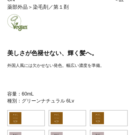
薬部外品＞染毛剤／第１剤
美しさが色褪せない、輝く髪へ。
外国人風には欠かせない発色。幅広い濃度を準備。
容量
60mL
種別
グリーンナチュラル 6Lv