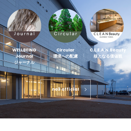
WELLBEING
Circular
C.L.E.A.N.Beauty
Journal
環境への配慮
核となる価値観
ジャーナル
no3 official