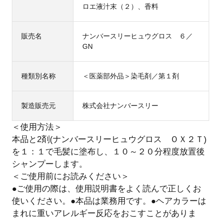
ロエ液汁末（２）、香料
販売名
ナンバースリーヒュウグロス ６／
GN
種類別名称
＜医薬部外品＞染毛剤／第１剤
製造販売元
株式会社ナンバースリー
＜使用方法＞
本品と2剤(ナンバースリーヒュウグロス ＯＸ２Ｔ)
を１：１で毛髪に塗布し、１０～２０分程度放置後
シャンプーします。
＜ご使用前にお読みください＞
●ご使用の際は、使用説明書をよく読んで正しくお
使いください。●本品は業務用です。●ヘアカラーは
まれに重いアレルギー反応をおこすことがありま