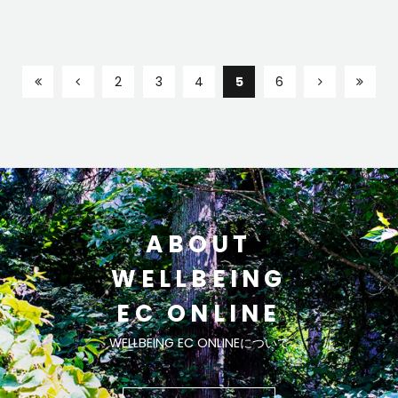
2
3
4
5
6
ABOUT
WELLBEING
EC ONLINE
WELLBEING EC ONLINEについて