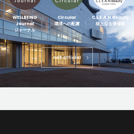
WELLBEING
Circular
C.L.E.A.N.Beauty
Journal
環境への配慮
核となる価値観
ジャーナル
no3 official