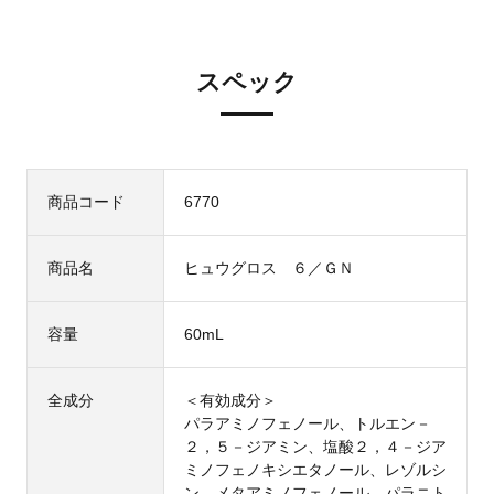
スペック
商品コード
6770
商品名
ヒュウグロス ６／ＧＮ
容量
60mL
全成分
＜有効成分＞
パラアミノフェノール、トルエン－
２，５－ジアミン、塩酸２，４－ジア
ミノフェノキシエタノール、レゾルシ
ン、メタアミノフェノール、パラニト