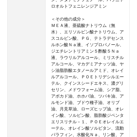
ロオルトフェニレンジアミン
＜その他の成分＞
ＭＥＡ液、亜硫酸ナトリウム（無
水）、エリソルビン酸ナトリウム、ア
スコルビン酸、ＰＧ、テトラデセンス
ルホン酸Ｎａ液、イソプロパノール、
ジエチレントリアミン５酢酸５Ｎａ
液、ラウリルアルコール、ミリスチル
アルコール、マカデミアナッツ油、ヤ
シ油脂肪酸エタノールアミド、オレイ
ルアルコール、ＰＯＥトリデシルエー
テル、クインスシードエキス、濃グリ
セリン、メドウフォーム油、シア脂、
アボカド油、ホホバ油、ツバキ油、ア
ルモンド油、ブドウ種子油、オリブ
油、月見草油、ローズヒップ油、オレ
イン酸、ソルビン酸、脂肪酸ジペンタ
エリスリチル－１、ＰＯＥオレイルエ
ーテル、オレイン酸ソルビタン、流動
パラフィン、水酸化Ｎａ、リン酸、ア