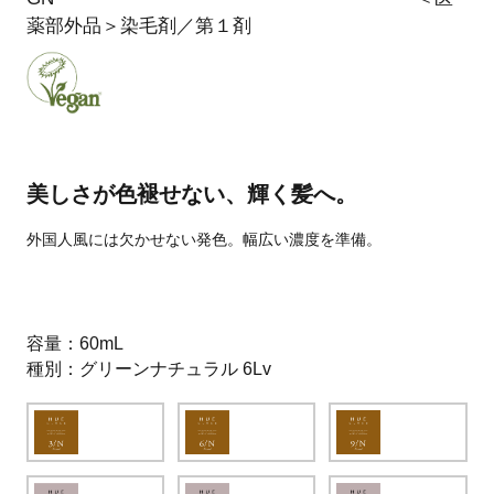
薬部外品＞染毛剤／第１剤
美しさが色褪せない、輝く髪へ。
外国人風には欠かせない発色。幅広い濃度を準備。
容量
60mL
種別
グリーンナチュラル 6Lv