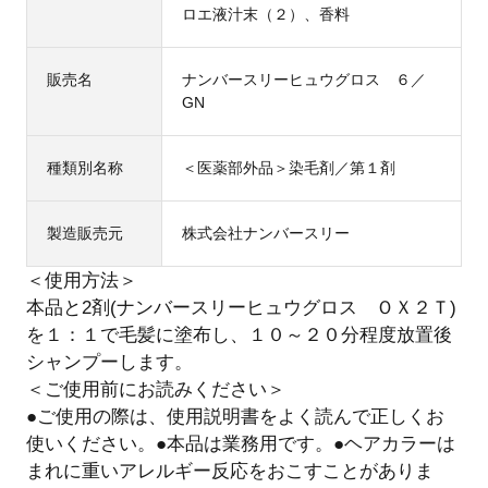
ロエ液汁末（２）、香料
販売名
ナンバースリーヒュウグロス ６／
GN
種類別名称
＜医薬部外品＞染毛剤／第１剤
製造販売元
株式会社ナンバースリー
＜使用方法＞
本品と2剤(ナンバースリーヒュウグロス ＯＸ２Ｔ)
を１：１で毛髪に塗布し、１０～２０分程度放置後
シャンプーします。
＜ご使用前にお読みください＞
●ご使用の際は、使用説明書をよく読んで正しくお
使いください。●本品は業務用です。●ヘアカラーは
まれに重いアレルギー反応をおこすことがありま