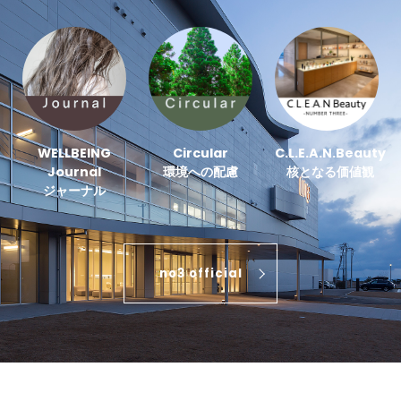
WELLBEING
Circular
C.L.E.A.N.Beauty
Journal
環境への配慮
核となる価値観
ジャーナル
no3 official