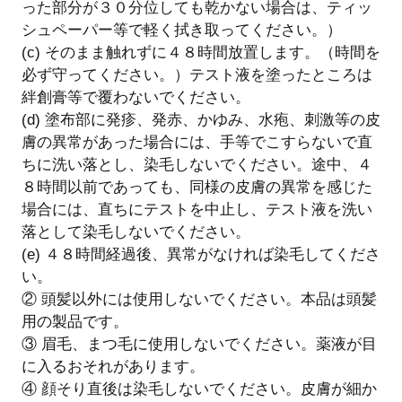
った部分が３０分位しても乾かない場合は、ティッ
シュペーパー等で軽く拭き取ってください。）
(c) そのまま触れずに４８時間放置します。（時間を
必ず守ってください。）テスト液を塗ったところは
絆創膏等で覆わないでください。
(d) 塗布部に発疹、発赤、かゆみ、水疱、刺激等の皮
膚の異常があった場合には、手等でこすらないで直
ちに洗い落とし、染毛しないでください。途中、４
８時間以前であっても、同様の皮膚の異常を感じた
場合には、直ちにテストを中止し、テスト液を洗い
落として染毛しないでください。
(e) ４８時間経過後、異常がなければ染毛してくださ
い。
② 頭髪以外には使用しないでください。本品は頭髪
用の製品です。
③ 眉毛、まつ毛に使用しないでください。薬液が目
に入るおそれがあります。
④ 顔そり直後は染毛しないでください。皮膚が細か