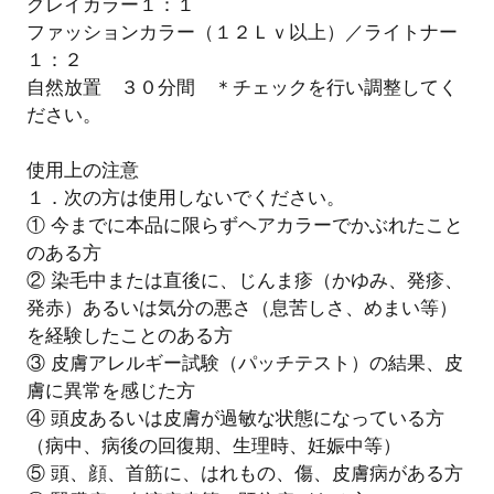
グレイカラー１：１
ファッションカラー（１２Ｌｖ以上）／ライトナー
１：２
自然放置 ３０分間 ＊チェックを行い調整してく
ださい。
使用上の注意
１．次の方は使用しないでください。
① 今までに本品に限らずヘアカラーでかぶれたこと
のある方
② 染毛中または直後に、じんま疹（かゆみ、発疹、
発赤）あるいは気分の悪さ（息苦しさ、めまい等）
を経験したことのある方
③ 皮膚アレルギー試験（パッチテスト）の結果、皮
膚に異常を感じた方
④ 頭皮あるいは皮膚が過敏な状態になっている方
（病中、病後の回復期、生理時、妊娠中等）
⑤ 頭、顔、首筋に、はれもの、傷、皮膚病がある方