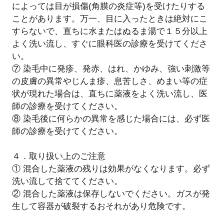
によっては目が損傷(角膜の炎症等)を受けたりする
ことがあります。万一、目に入ったときは絶対にこ
すらないで、直ちに水またはぬるま湯で１５分以上
よく洗い流し、すぐに眼科医の診療を受けてくださ
い。
⑦ 染毛中に発疹、発赤、はれ、かゆみ、強い刺激等
の皮膚の異常やじんま疹、息苦しさ、めまい等の症
状が現れた場合は、直ちに薬液をよく洗い流し、医
師の診療を受けてください。
⑧ 染毛後に何らかの異常を感じた場合には、必ず医
師の診療を受けてください。
４．取り扱い上のご注意
① 混合した薬液の残りは効果がなくなります。必ず
洗い流して捨ててください。
② 混合した薬液は保存しないでください。ガスが発
生して容器が破裂するおそれがあり危険です。