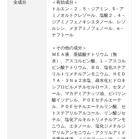
全成分
＜有効成分＞
トルエン－２，５－ジアミン、5－ア
ミノオルトクレゾール、塩酸２，４－
ジアミノフェノキシエタノール、レゾ
ルシン、メタアミノフェノール、α－
ナフトール
＜その他の成分＞
ＭＥＡ液、亜硫酸ナトリウム（無
水）、アスコルビン酸、Ｌ－アスコル
ビン酸ナトリウム、ＢＧ、塩化ステア
リルトリメチルアンモニウム、ＨＥＤ
ＴＡ・３Ｎａ２水塩、疎水化ヒドロキ
シプロピルメチルセルロース、セタノ
ール、マカデミアナッツ油、ピバリン
酸イソデシル、ＰＯＥセチルエーテ
ル、ＰＯＥセチルエーテルリン酸、セ
トステアリルアルコール、リン酸ジセ
チル、塩化アルキルトリメチルアンモ
ニウム、エタノール、塩化ジメチルジ
アリルアンモニウム・アクリルアミド
共重合体液、メドウフォーム油、シア