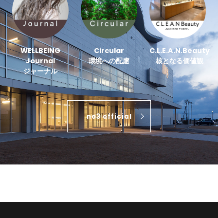
WELLBEING
Circular
C.L.E.A.N.Beauty
Journal
環境への配慮
核となる価値観
ジャーナル
no3 official