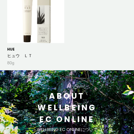
HUE
ヒュウ ＬＴ
80g
ABOUT
WELLBEING
EC ONLINE
WELLBEING EC ONLINEについて