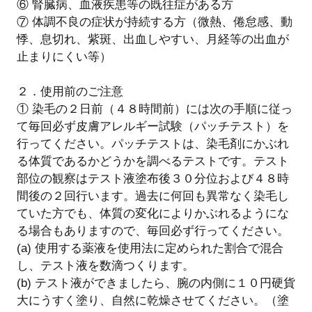
⑥ 腎臓病、血液疾患等の既往症がある方
⑦ 体調不良の症状が持続する方（微熱、倦怠感、動
悸、息切れ、紫斑、出血しやすい、月経等の出血が
止まりにくい等）
２．使用前のご注意
① 染毛の２日前（４８時間前）には次の手順に従っ
て毎回必ず皮膚アレルギー試験（パッチテスト）を
行ってください。パッチテストは、染毛剤にかぶれ
る体質であるかどうかを調べるテストです。テスト
部位の観察はテスト液塗布後３０分位および４８時
間後の２回行います。過去に何回も異常なく染毛し
ていた方でも、体質の変化によりかぶれるようにな
る場合もありますので、毎回必ず行ってください。
(a) 使用する薬液を使用法に定められた割合で混合
し、テスト液を数滴つくります。
(b) テスト液ができましたら、腕の内側に１０円硬貨
大にうすく塗り、自然に乾燥させてください。（塗